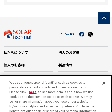
Follow us
私たちについて
法人のお客様
個人のお客様
製品情報
企業情報
お問い合わせ
We use unique personal identifier such as cookies to
personalize content and ads and to analyze our traffic.
カタログダウンロード
Please click"
here
" to see more details about how we use
cookies and the retention period of each cookie. We may
sell or share information about your use of our website
サポート
停電・緊急時の対応
to/with our analytics and advertising partners. You have the
right to opt out of sale or share of your personal information