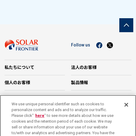
Follow us
私たちについて
法人のお客様
個人のお客様
製品情報
企業情報
お問い合わせ
We use unique personal identifier such as cookies to
personalize content and ads and to analyze our traffic.
カタログダウンロード
Please click"
here
" to see more details about how we use
cookies and the retention period of each cookie. We may
sell or share information about your use of our website
サポート
停電・緊急時の対応
to/with our analytics and advertising partners. You have the