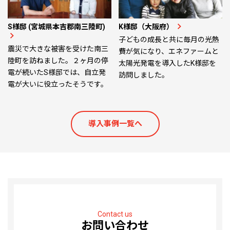
S様邸 (宮城県本吉郡南三陸町)
K様邸（大阪府）
子どもの成長と共に毎月の光熱
震災で大きな被害を受けた南三
費が気になり、エネファームと
陸町を訪ねました。２ヶ月の停
太陽光発電を導入したK様邸を
電が続いたS様邸では、自立発
訪問しました。
電が大いに役立ったそうです。
導入事例一覧へ
Contact us
お問い合わせ