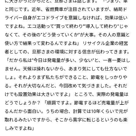
に大きかったからだと、旦那さまは話します。 「つまり、車
と同じです。近年、省燃費車が注目されていますが、結局ド
ライバー自身がエコドライブを意識しなければ、効果は低い
ですよね。エコ活動って“買って終わり”“導入して終わり”じゃ
なくて、その後の“どう使っていくか”が大事。その人の意識と
使い方で結果って変わるんですよね」 リサイクル企業の経営
者としての、旦那さまの環境に対する信念が伝わってきます。
「だから私は“今日は発電量が多い、少ない”と、一喜一憂はし
ません。天候は操れないから、あまり気にしても仕方ないで
しょ。それよりまず私たちができること、節電をしっかりや
る。それが大切なんだと、今回改めて気づきました。それだ
けでも設置効果は大きいですよ」 ところで、実際の発電量は
どうでしょうか？ 「順調ですよ。節電するほど売電量が上が
るんだから面白い。うちの場合、計算では10年くらいで元が
取れるみたいですから、そこから黒字に転じるというのも楽
しみですよね」